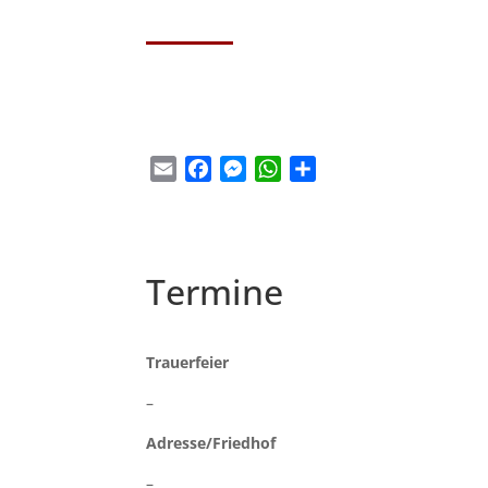
Email
Facebook
Messenger
WhatsApp
Teilen
Termine
Trauerfeier
–
Adresse/Friedhof
–