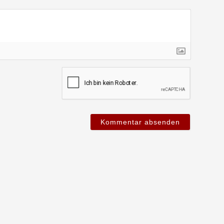
ame*
ail*