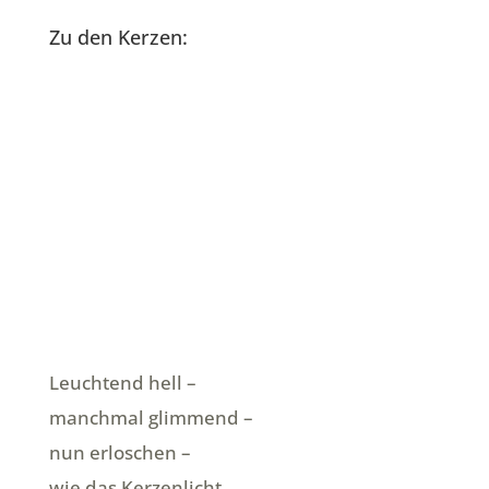
Zu den Kerzen:
Leuchtend hell –
manchmal glimmend –
nun erloschen –
wie das Kerzenlicht,