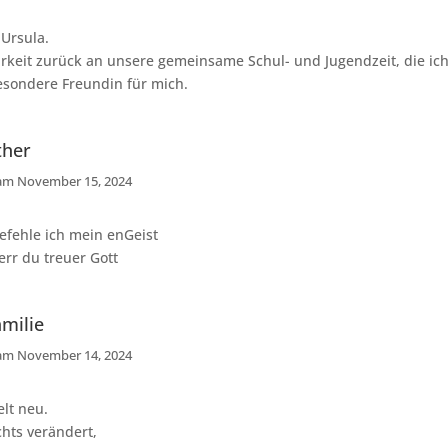
 Ursula.
rkeit zurück an unsere gemeinsame Schul- und Jugendzeit, die ich
esondere Freundin für mich.
ther
 am November 15, 2024
efehle ich mein enGeist
err du treuer Gott
milie
 am November 14, 2024
lt neu.
chts verändert,