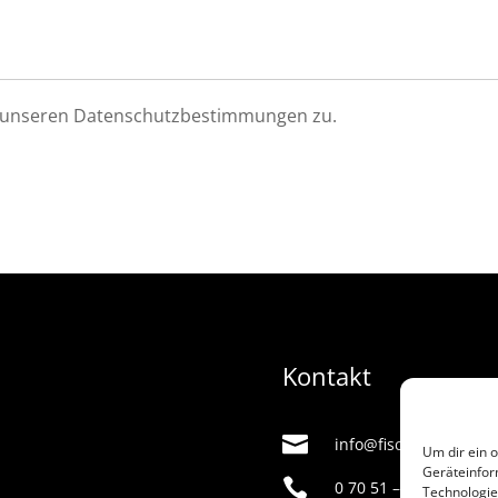
ie unseren Datenschutzbestimmungen zu.
Kontakt

info@fischinger-best
Um dir ein 
Geräteinfor

0 70 51 – 22 06
Technologie