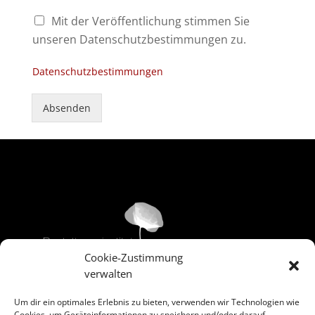
C
Mit der Veröffentlichung stimmen Sie
h
unseren Datenschutzbestimmungen zu.
e
c
Datenschutzbestimmungen
k
b
o
Absenden
x
e
n
*
Cookie-Zustimmung
verwalten
Um dir ein optimales Erlebnis zu bieten, verwenden wir Technologien wie
Cookies, um Geräteinformationen zu speichern und/oder darauf