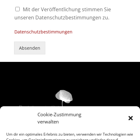
C
Mit der Veröffentlichung stimmen Sie
h
unseren Datenschutzbestimmungen zu.
e
c
Datenschutzbestimmungen
k
b
o
Absenden
x
e
n
*
Cookie-Zustimmung
verwalten
Um dir ein optimales Erlebnis zu bieten, verwenden wir Technologien wie
Cookies, um Geräteinformationen zu speichern und/oder darauf